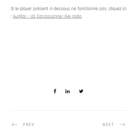
Si le player présent ci-dessous ne fonctionne pas, cliquez ici
:
Aurillac – US Carcassonne/ live radio
PREV
NEXT