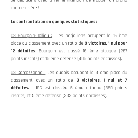
se déplacent avec la ferme intention de frapper un grand
coup en Isère !
La confrontation en quelques statistiques :
CS Bourgoin-Jallieu :
Les berjalliens occupent la 16 ème
place du classement avec un ratio de
3 victoires, 1 nul pour
12 défaites
. Bourgoin est classé 16 ème attaque (267
points inscrits) et 15 ème défense (405 points encaissés).
US Carcassonne :
Les audois occupent la 8 ème place du
classement avec un ratio de
8 victoires, 1 nul et 7
défaites.
L’USC est classée 6 ème attaque (360 points
inscrits) et 5 ème défense (333 points encaissés).