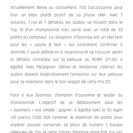
Actuellement 8ème au classement, l’US Carcassonne peut
tirer un bilan plutôt positif de sa phase aller. Avec 7
victoires, 1 nul et 7 défaites, les audois se hissent dans le
Top 10 d’un championnat très serré avec un total de 33
points au compteur. La réception d’Oyonnax est un réel test
pour les « Jaune & Noir » qui souhaitent confirmer à
domicile
(1 seule défaite en 6 réceptions)
et se rassurer après
la défaite concédée sur la pelouse du RCNM
(27-26)
. A
égalité avec Perpignan
(9ème)
et Narbonne
(10ème)
, les
audois doivent impérativement l’emporter sur leur pelouse
pour se maintenir dans le bon wagon de cette Pro D2.
Face à eux Oyonnax, champion d’automne et leader du
championnat. L’objectif de ce déplacement pour les
« oyomens » est simple : gagner. A égalité avec le SU Agen
(45 points)
, l’USO doit ramener le maximum de points pour
espérer pouvoir conserver sa place de numéro 1. Equipe
reléguée de Top 14 cette saison, Oyonnax reste fort sur ses