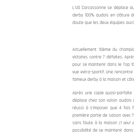
L’US Carcassonne se déplace au 
derby 100% audois en clôture du
doute que les deux équipes auront
Actuellement 10ème du champio
victoires contre 7 défaites. Ap
pour se maintenir dans le Top 1
vue extra-sportif. Une rencontre
fameux derby à la maison et côté
Après une copie quasi-parfait
déplace chez son voisin audois a
réussi à s’imposer que 4 fois f
première partie de saison avec 7
sans faute à la maison
(1 seul 
possibilité de se maintenir dan