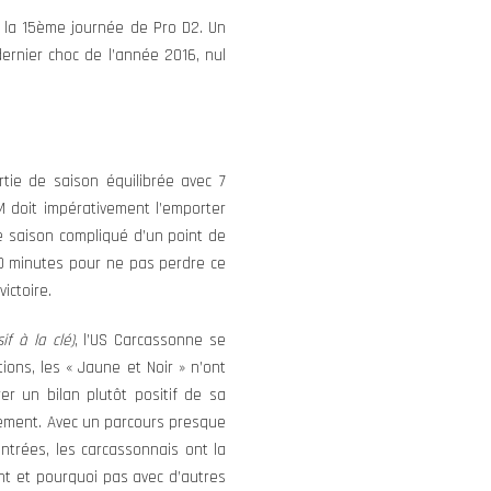
e la 15ème journée de Pro D2. Un
ernier choc de l’année 2016, nul
ie de saison équilibrée avec 7
M doit impérativement l’emporter
e saison compliqué d’un point de
 80 minutes pour ne pas perdre ce
ictoire.
if à la clé)
, l’US Carcassonne se
ions, les « Jaune et Noir » n’ont
er un bilan plutôt positif de sa
ssement. Avec un parcours presque
ntrées, les carcassonnais ont la
nt et pourquoi pas avec d’autres