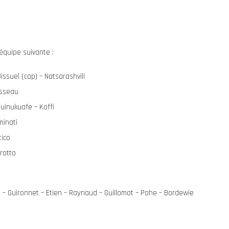
’équipe suivante :
issuel (cap) – Natsarashvili
isseau
Tuinukuafe – Koffi
minati
tico
arotto
 – Guironnet – Etien – Raynaud – Guillomot – Pohe – Bordewie