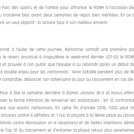
Parc des sports et de l’amitié pour affronter le RCNM à l’occasion d
 troisième bloc avant deux semaines de repos bien méritées. En ce d
 un seul objectif : la victoire face à son meilleur ennemi.
nnat à l’aube de cette journée, Narbonne connaît une première part
rès le revers encaissé à Angoulême le week-end dernier
(23-10)
, le RCN
0 et prouver à son public que l’équipe a su rebondir après un début d
 à double enjeu pour les narbonnais : livrer bataille pendant plus de
 comptable, dépasser son adversaire du jour au classement en cas de v
e face à Dax la semaine dernière à Domec
(victoire 36-0 et bonus offens
vec la ferme intention de renverser les statistiques : en 12 confrontat
ace aux voisins narbonnais. En cette fin d’année 2016, l’USC peut tir
 victoires contre 6 défaites et 1 nul, la plaçant à la 9ème place au cla
défaite contre Montauban en 6 réceptions)
et de belles intentions démo
s le Top 10 du classement et d’entamer la phase retour plus sereineme