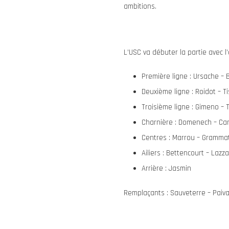
ambitions.
L’USC va débuter la partie avec l
Première ligne : Ursache – B
Deuxième ligne : Roidot – T
Troisième ligne : Gimeno – 
Charnière : Domenech – Ca
Centres : Marrou – Gramma
Ailiers : Bettencourt – Lazz
Arrière : Jasmin
Remplaçants : Sauveterre – Paiva