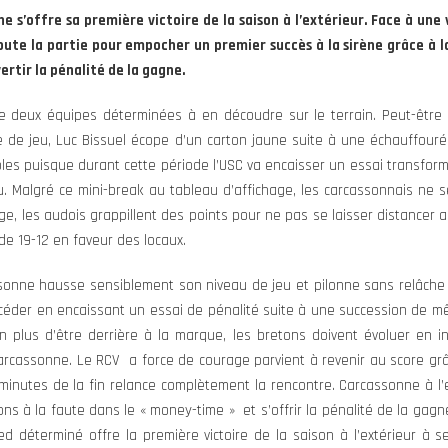
 s’offre sa première victoire de la saison à l’extérieur. Face à une
toute la partie pour empocher un premier succès à la sirène grâce à la
rtir la pénalité de la gagne.
e deux équipes déterminées à en découdre sur le terrain. Peut-êtr
e de jeu, Luc Bissuel écope d’un carton jaune suite à une échauffouré
les puisque durant cette période l’USC va encaisser un essai transform
. Malgré ce mini-break au tableau d’affichage, les carcassonnais ne
e, les audois grappillent des points pour ne pas se laisser distancer au 
de 19-12 en faveur des locaux.
ssonne hausse sensiblement son niveau de jeu et pilonne sans relâche 
r céder en encaissant un essai de pénalité suite à une succession de 
 plus d’être derrière à la marque, les bretons doivent évoluer en in
 Carcassonne. Le RCV a force de courage parvient à revenir au score gr
 minutes de la fin relance complètement la rencontre. Carcassonne à l’e
ns à la faute dans le « money-time » et s’offrir la pénalité de la gagne
d déterminé offre la première victoire de la saison à l’extérieur à 