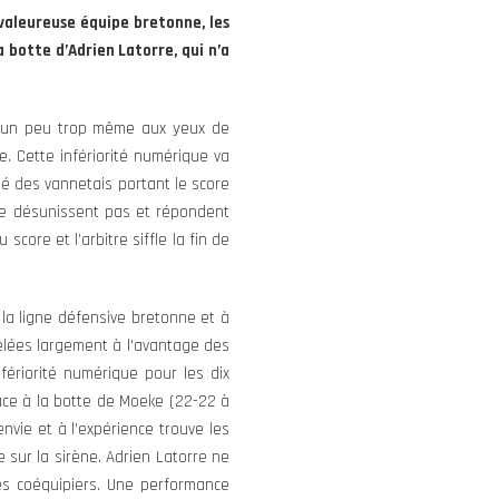
 valeureuse équipe bretonne, les
 botte d’Adrien Latorre, qui n’a
e un peu trop même aux yeux de
e. Cette infériorité numérique va
é des vannetais portant le score
 se désunissent pas et répondent
score et l’arbitre siffle la fin de
la ligne défensive bretonne et à
mêlées largement à l’avantage des
fériorité numérique pour les dix
âce à la botte de Moeke (22-22 à
nvie et à l’expérience trouve les
 sur la sirène. Adrien Latorre ne
ses coéquipiers. Une performance