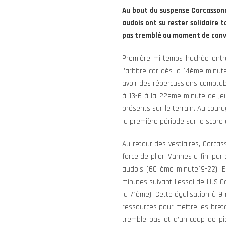
Au bout du suspense Carcassonne
audois ont su rester solidaire 
pas tremblé au moment de conve
Première mi-temps hachée entr
l’arbitre car dès la 14ème minut
avoir des répercussions comptab
à 13-6 à la 22ème minute de jeu
présents sur le terrain. Au courag
la première période sur le score 
Au retour des vestiaires, Carca
force de plier, Vannes a fini pa
audois (60 ème minute19-22). En
minutes suivant l’essai de l’US
la 71ème). Cette égalisation à 9
ressources pour mettre les breto
tremble pas et d’un coup de pie