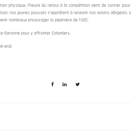
ion physique, l’heure du retour à la compétition vient de sonner pour
ison, nos jeunes pousses s’apprêtent à recevoir nos voisins albigeois. U
 venir nombreux encourager la pépinière de l’USC.
e-Garonne pour y affronter Colomiers.
ek-end.