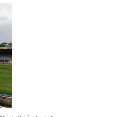
mec (
voir article
). Pour rappel, ces