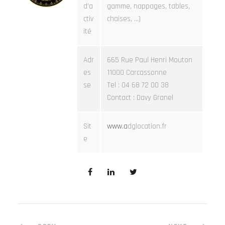
d’a
gamme, nappages, tables,
ctiv
chaises, …)
ité
Adr
665 Rue Paul Henri Mouton
es
11000 Carcassonne
se
Tel : 04 68 72 00 38
Contact : Davy Granel
Sit
www.a
dglocation.fr
e