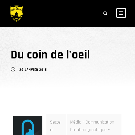
Du coin de l'oeil
20 JANVIER 2016
Secte
Média – Communication
ur
Création graphique –