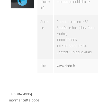
d’activ
marquage publicitaire
ité
Adres
Rue du commerce ZA
se
Sautès le bas (chez Puta
Madre)
11800 TREBES
Tel : 06 63 22 67 64
Contact : Thibaud Ariès
Site
www.dcdo.fr
[URIS id=14335]
Imprimer cette page