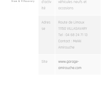
d’activ
véhicules neufs et
ité
occasions
Adres
Route de Limoux
se
11150 VILLASAVARY
Tel : 04 68 24 71 13
Contact : Mekki
Amirouche
Site
www.garage-
amirouche.com