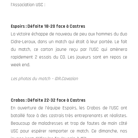
l’Association USC :
Espoirs : Défaite 18-20 face à Castres
La victoire échappe de nouveau de peu aux hommes du duo
Cidre-Leroux, dans un match qui était à leur portée. Le fait
du match, ce carton jaune reçu par l’USC qui amènera
rapidement 2 essais du CO. Les joueurs sont en repos ce
week end.
Les photos du match – ©R.Cavezian
Crabos :
Défaite 22-32 face à Castres
En ouverture de l’équipe Espoirs, les Crabos de l’USC ont
bataillé face à des castrais très entreprenants et réalistes.
Beaucoup de maladresses et trop de fautes de main côté
USC pour espérer remporter ce match. Ce dimanche, nos