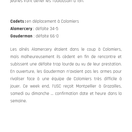
jeunes iront défier les Toulousain à 15h.
Cadets :
en déplacement à Colomiers
Alamercery
: défaite 34-5
Gauderman
: défaite 66-0
Les aînés Alamercery étaient dans le coup à Colomiers,
mais malheureusement ils cèdent en fin de rencontre et
subissent une défaite trop lourde au vu de leur prestation.
En ouverture, les Gauderman n’avaient pas les armes pour
rivaliser face à une équipe de Colomiers très difficile à
jouer. Ce week end, l’USC reçoit Montpellier à Grazailles,
samedi ou dimanche … confirmation date et heure dans la
semaine.