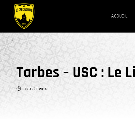
ACCUEIL
Tarbes – USC : Le L
18 AOÛT 2015