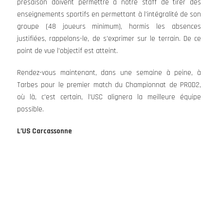
présaison doivent permettre à notre staff de tirer des
enseignements sportifs en permettant à l’intégralité de son
groupe (48 joueurs minimum), hormis les absences
justifiées, rappelons-le, de s’exprimer sur le terrain. De ce
point de vue l’objectif est atteint.
Rendez-vous maintenant, dans une semaine à peine, à
Tarbes pour le premier match du Championnat de PROD2,
où là, c’est certain, l’USC alignera la meilleure équipe
possible.
L’US Carcassonne