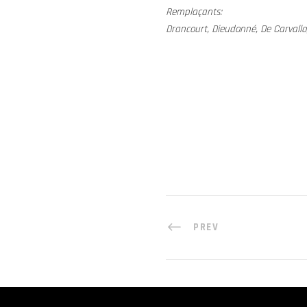
Remplaçants:
Drancourt, Dieudonné, De Carvallo,
PREV