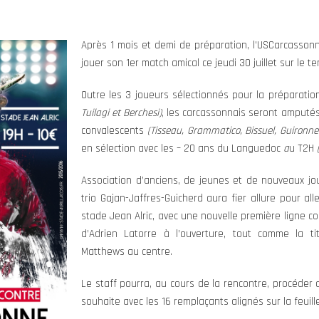
Après 1 mois et demi de préparation, l’USCarcasson
jouer son 1er match amical ce jeudi 30 juillet sur le te
Outre les 3 joueurs sélectionnés pour la préparat
Tuilagi et Berchesi)
, les carcassonnais seront amputés
convalescents
(Tisseau, Grammatico, Bissuel, Guironne
en sélection avec les – 20 ans du Languedoc
a
u T2H
(
Association d’anciens, de jeunes et de nouveaux jo
trio Gajan-Jaffres-Guicherd aura fier allure pour all
stade Jean Alric, avec une nouvelle première ligne 
d’Adrien Latorre à l’ouverture, tout comme la tit
Matthews au centre.
Le staff pourra, au cours de la rencontre, procéder
souhaite avec les 16 remplaçants alignés sur la feuill