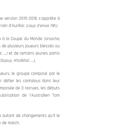
ne version 2015-2016 s’apprête à
rrain d’Aurillac
(coup d’envoi 19h).
ion à la Coupe du Monde
(Ursache,
 de plusieurs joueurs blessés ou
t, …)
et de certains jeunes partis
Dupuy, Khalkhal, …).
ueurs, le groupe composé par le
er défier les cantalous dans leur
composée de 3 recrues, les débuts
ularisation de l’Australien Tom
 a autant de changements qu’il le
e de match.