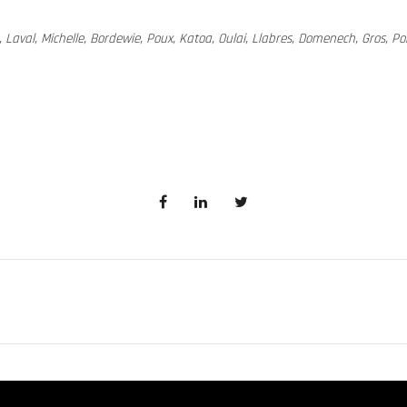
 Laval, Michelle, Bordewie, Poux, Katoa, Oulai, Llabres, Domenech, Gros, P