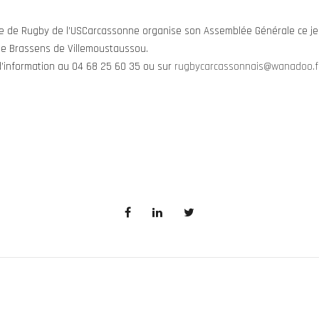
le de Rugby de l’USCarcassonne organise son Assemblée Générale ce jeud
e Brassens de Villemoustaussou.
d’information au 04 68 25 60 35 ou sur
rugbycarcassonnais@wanadoo.f