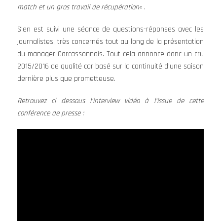
match et un gros travail de récupération
« .
S’en est suivi une séance de questions-réponses avec les
journalistes, très concernés tout au long de la présentation
du manager Carcassonnais. Tout cela annonce donc un cru
2015/2016 de qualité car basé sur la continuité d’une saison
dernière plus que prometteuse.
Retrouvez ci dessous l’interview vidéo à l’issue de cette
conférence de presse :