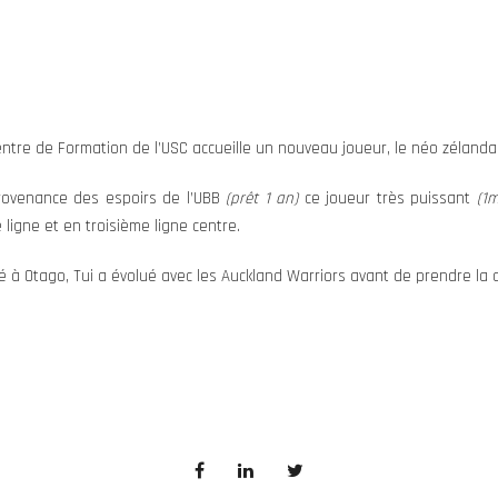
ntre de Formation de l’USC accueille un nouveau joueur, le néo zélandai
rovenance des espoirs de l’UBB
(prêt 1 an)
ce joueur très puissant
(1
ligne et en troisième ligne centre.
 à Otago, Tui a évolué avec les Auckland Warriors avant de prendre la 