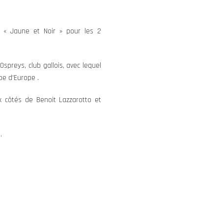
s « Jaune et Noir » pour les 2
 Ospreys, club gallois, avec lequel
pe d’Europe .
ux côtés de Benoit Lazzarotto et
.