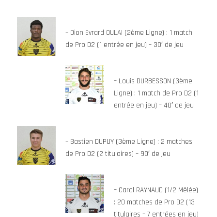
– Dion Evrard OULAI (2ème Ligne) : 1 match
de Pro D2 (1 entrée en jeu) – 30′ de jeu
– Louis DURBESSON (3ème
Ligne) : 1 match de Pro D2 (1
entrée en jeu) – 40′ de jeu
– Bastien DUPUY (3ème Ligne) : 2 matches
de Pro D2 (2 titulaires) – 90′ de jeu
– Carol RAYNAUD (1/2 Mêlée)
: 20 matches de Pro D2 (13
titulaires – 7 entrées en jeu)