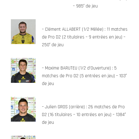
– 985′ de jeu
– Clément ALLABERT (1/2 Mêlée) : 11 matches
de Pro D2 (2 titulaires – 9 entrées en jeu) –
250′ de jeu
– Maxime BARUTEU (1/2 d’Ouverture) : 5
matches de Pro D2 (5 entrées en jeu) – 103′
de jeu
– Julien GROS (arrière) : 26 matches de Pro
D2 (16 titulaires – 10 entrées en jeu) – 1384′
de jeu