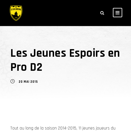
Les Jeunes Espoirs en
Pro D2
20 MAI 2015
Tout au long de la saison 2014-2015, 11 jeunes joueurs du