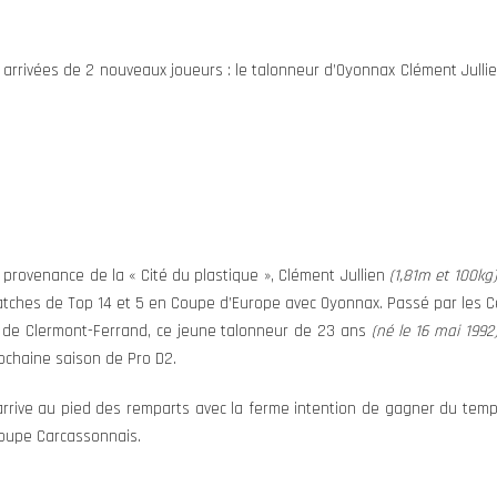
es arrivées de 2 nouveaux joueurs : le talonneur d’Oyonnax Clément Jullie
 provenance de la « Cité du plastique », Clément Jullien
(1,81m et 100kg)
tches de Top 14 et 5 en Coupe d’Europe avec Oyonnax. Passé par les 
 de Clermont-Ferrand, ce jeune talonneur de 23 ans
(né le 16 mai 1992
ochaine saison de Pro D2.
 arrive au pied des remparts avec la ferme intention de gagner du temp
oupe Carcassonnais.