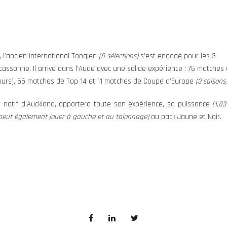
 l’ancien International Tongien
(8 sélections)
s’est engagé pour les 3
rcassonne. Il arrive dans l’Aude avec une solide expérience : 76 matches
cours), 55 matches de Top 14 et 11 matches de Coupe d’Europe
(3 saisons
le natif d’Auckland, apportera toute son expérience, sa puissance
(1,8
l peut également jouer à gauche et au talonnage)
au pack Jaune et Noir.