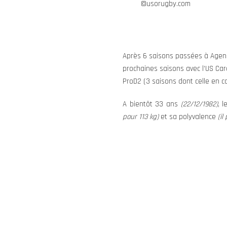
©usorugby.com
Après 6 saisons passées à Agen,
prochaines saisons
avec l’US Ca
ProD2 (3 saisons dont celle en 
A bientôt 33 ans
(22/12/1982)
, 
pour 113 kg)
et sa polyvalence
(i