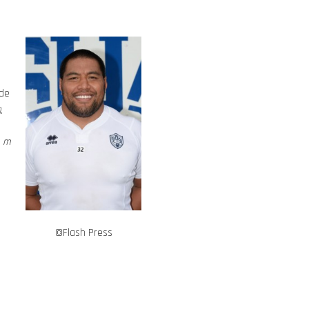
 de
)
.
3 m
©Flash Press