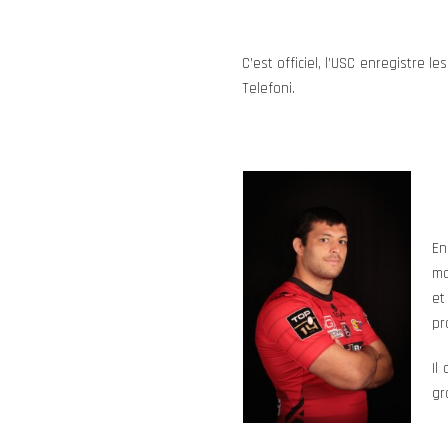
C’est officiel, l’USC enregistre l
Telefoni.
En
ma
et
pr
Il
gr