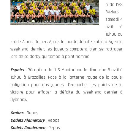
n de l’AS
Béziers
samedi 4
avril à
18h30 au
stade Albert Domec. Après la lourde défaite subie à Agen le
week-end dernier, les joueurs comptent bien se rattraper
lors de ce derby qui tombe à point nommé.
Espoirs
: Réception de l’US Montauban le dimanche 5 avril à
15h00 à Grazailles. Face à la lanterne rouge de la poule,
obligation pour nos jeunes d’empocher les points de la
victoire pour effacer la défaite du week-end dernier à
Oyonnax.
Crabos
: Repos
Cadets Alamercery
: Repos
Cadets Gaudermen
: Repos