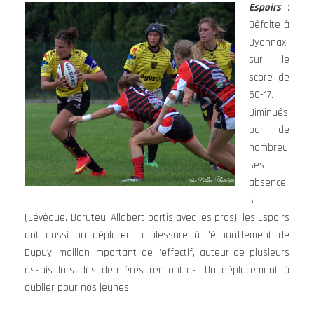
Espoirs
:
Défaite à
Oyonnax
sur le
score de
50-17.
Diminués
par de
nombreu
ses
absence
s
(Lévêque, Baruteu, Allabert partis avec les pros), les Espoirs
ont aussi pu déplorer la blessure à l’échauffement de
Dupuy, maillon important de l’effectif, auteur de plusieurs
essais lors des dernières rencontres. Un déplacement à
oublier pour nos jeunes.