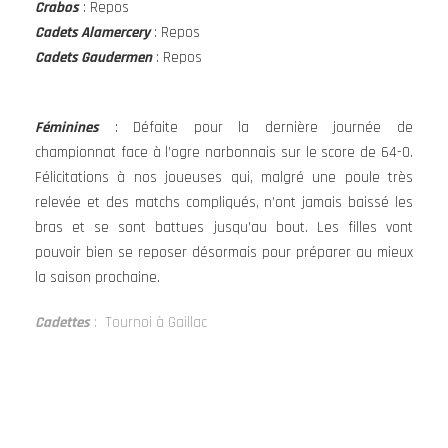
Crabos
: Repos
Cadets Alamercery
: Repos
Cadets Gaudermen
: Repos
Féminines
: Défaite pour la dernière journée de
championnat face à l’ogre narbonnais sur le score de 64-0.
Félicitations à nos joueuses qui, malgré une poule très
relevée et des matchs compliqués, n’ont jamais baissé les
bras et se sont battues jusqu’au bout. Les filles vont
pouvoir bien se reposer désormais pour préparer au mieux
la saison prochaine.
Cadettes
: Tournoi à Gaillac