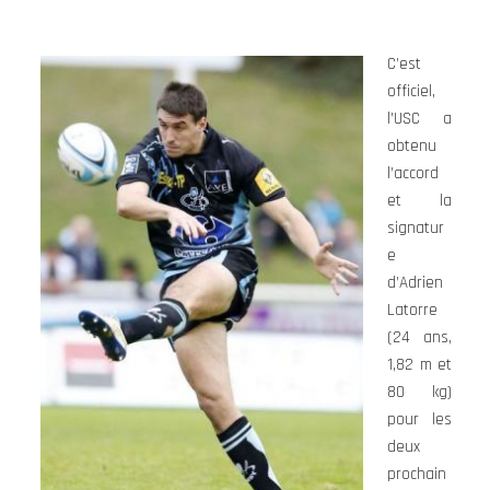
C’est
officiel,
l’USC a
obtenu
l’accord
et la
signatur
e
d’Adrien
Latorre
(24 ans,
1,82 m et
80 kg)
pour les
deux
prochain