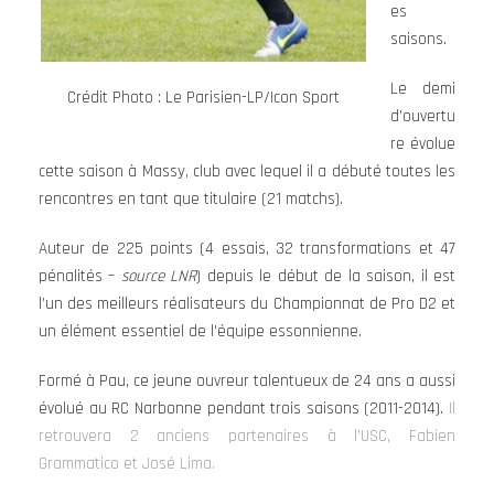
es
saisons.
Le demi
Crédit Photo : Le Parisien-LP/Icon Sport
d’ouvertu
re évolue
cette saison à Massy, club avec lequel il a débuté toutes les
rencontres en tant que titulaire (21 matchs).
Auteur de 225 points (4 essais, 32 transformations et 47
pénalités –
source LNR
) depuis le début de la saison, il est
l’un des meilleurs réalisateurs du Championnat de Pro D2 et
un élément essentiel de l’équipe essonnienne.
Formé à Pau, ce jeune ouvreur talentueux de 24 ans a aussi
évolué au RC Narbonne pendant trois saisons (2011-2014).
Il
retrouvera 2 anciens partenaires à l’USC, Fabien
Grammatico et José Lima.