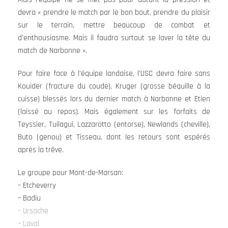
devra « prendre le match par le bon bout, prendre du plaisir
sur le terrain, mettre beaucoup de combat et
d’enthousiasme. Mais il faudra surtout se laver la tête du
match de Narbonne ».
Pour faire face à l’équipe landaise, l’USC devra faire sans
Kouider (fracture du coude), Kruger (grosse béquille à la
cuisse) blessés lors du dernier match à Narbonne et Etien
(laissé au repos). Mais également sur les forfaits de
Teyssier, Tuilagui, Lazzarotto (entorse), Newlands (cheville),
Buto (genou) et Tisseau, dont les retours sont espérés
après la trêve.
Le groupe pour Mont-de-Marsan:
– Etcheverry
– Badiu
– Ursache
– Laval