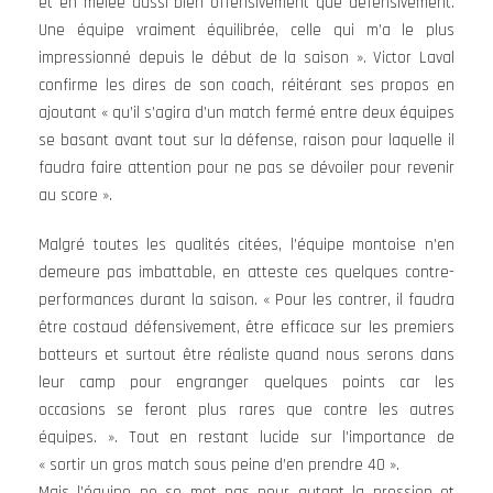
et en mêlée aussi bien offensivement que défensivement.
Une équipe vraiment équilibrée, celle qui m’a le plus
impressionné depuis le début de la saison ». Victor Laval
confirme les dires de son coach, réitérant ses propos en
ajoutant « qu’il s’agira d’un match fermé entre deux équipes
se basant avant tout sur la défense, raison pour laquelle il
faudra faire attention pour ne pas se dévoiler pour revenir
au score ».
Malgré toutes les qualités citées, l’équipe montoise n’en
demeure pas imbattable, en atteste ces quelques contre-
performances durant la saison. « Pour les contrer, il faudra
être costaud défensivement, être efficace sur les premiers
botteurs et surtout être réaliste quand nous serons dans
leur camp pour engranger quelques points car les
occasions se feront plus rares que contre les autres
équipes. ». Tout en restant lucide sur l’importance de
« sortir un gros match sous peine d’en prendre 40 ».
Mais l’équipe ne se met pas pour autant la pression et