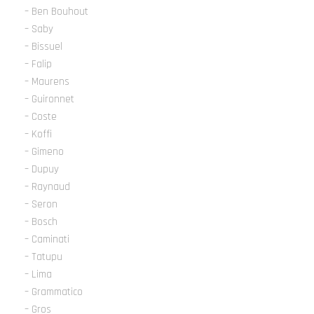
– Ben Bouhout
– Saby
– Bissuel
– Falip
– Maurens
– Guironnet
– Coste
– Koffi
– Gimeno
– Dupuy
– Raynaud
– Seron
– Bosch
– Caminati
– Tatupu
– Lima
– Grammatico
– Gros