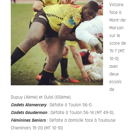
Victoire
face à
Mont-de-
Marsan
sur le
score de
15-7 (MT
10-0)
avec
deux
essais
de
Dupuy (4ème) et Oulai (65ème).
Cadets Alamercery
: Défaite à Toulon 56-0.
Cadets Gauderman
: Défaite à Toulon 56-14 (MT 49-0).
Féminines Seniors
: Défaite à domicile face à Toulouse
Cheminots 15-20 (MT 10-10)