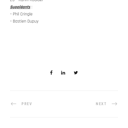
Suppléants
:
– Phil Cringle
– Bastien Dupuy
PREV
NEXT