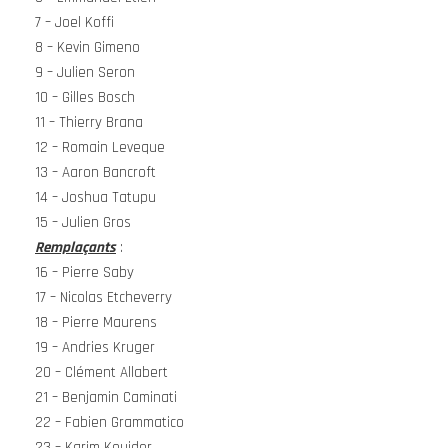
7 – Joel Koffi
8 – Kevin Gimeno
9 – Julien Seron
10 – Gilles Bosch
11 – Thierry Brana
12 – Romain Leveque
13 – Aaron Bancroft
14 – Joshua Tatupu
15 – Julien Gros
Remplaçants
:
16 – Pierre Saby
17 – Nicolas Etcheverry
18 – Pierre Maurens
19 – Andries Kruger
20 – Clément Allabert
21 – Benjamin Caminati
22 – Fabien Grammatico
23 – Karim Kouider