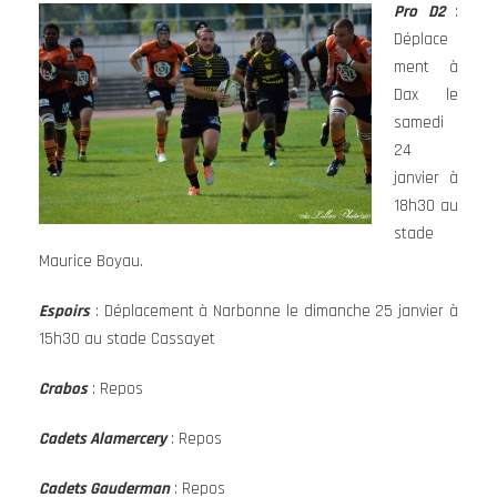
Pro D2
:
Déplace
ment à
Dax le
samedi
24
janvier à
18h30 au
stade
Maurice Boyau.
Espoirs
: Déplacement à Narbonne le dimanche 25 janvier à
15h30 au stade Cassayet
Crabos
: Repos
Cadets Alamercery
: Repos
Cadets Gauderman
: Repos