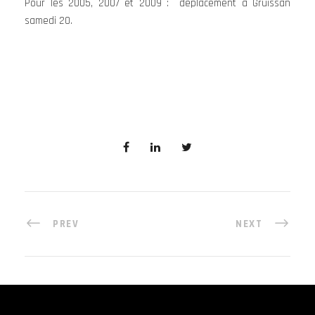
Pour les 2005, 2007 et 2009 : déplacement à Gruissan
samedi 20.
PREV
NEXT