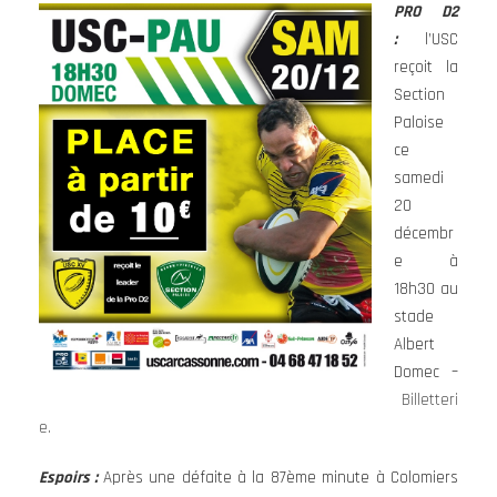
PRO D2
:
l’USC
reçoit la
Section
Paloise
ce
samedi
20
décembr
e à
18h30 au
stade
Albert
Domec –
Billetteri
e.
Espoirs :
Après une défaite à la 87ème minute à Colomiers