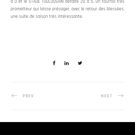
à 0 et le STADE TOULOUSAIN défaite 20 à 5. Un tournoi très
prometteur qui laisse présager, avec le retour des blessées,
une suite de saison très intéressante.
PREV
NEXT