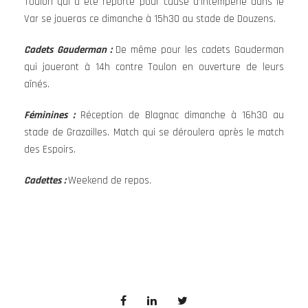
Toulon qui a été reporté pour cause d’intempérie dans le
Var se joueras ce dimanche à 15h30 au stade de Douzens.
Cadets Gauderman :
De même pour les cadets Gauderman
qui joueront à 14h contre Toulon en ouverture de leurs
aînés.
Féminines :
Réception de Blagnac dimanche à 16h30 au
stade de Grazailles. Match qui se déroulera après le match
des Espoirs.
Cadettes :
Weekend de repos.