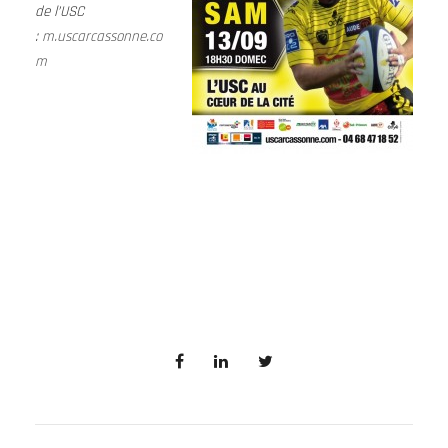
de l’USC
:
m.uscarcassonne.co
m