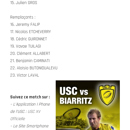
15. Julien GROS
Remplaçants :
16. Jeremy FALIP
17. Nicolas ETCHEVERRY
18. Cédric GUIRONNET
19. Vavae TUILAGI
20. Clément ALLABERT
21. Benjamin CAMINATI
22. Aloisio BUTONIDUALEVU
23. Victor LAVAL
Suivez ce match sur :
– L’Application I Phone
de l’USC :
USC XV
Officielle
– Le Site Smartphone