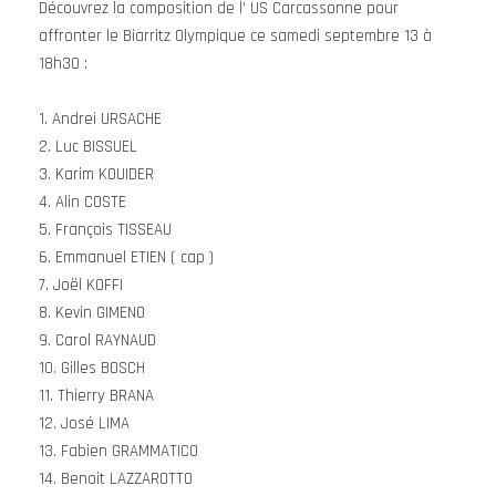
Découvrez la composition de l’ US Carcassonne pour
affronter le Biarritz Olympique ce samedi septembre 13 à
18h30 :
1. Andrei URSACHE
2. Luc BISSUEL
3. Karim KOUIDER
4. Alin COSTE
5. François TISSEAU
6. Emmanuel ETIEN ( cap )
7. Joël KOFFI
8. Kevin GIMENO
9. Carol RAYNAUD
10. Gilles BOSCH
11. Thierry BRANA
12. José LIMA
13. Fabien GRAMMATICO
14. Benoit LAZZAROTTO