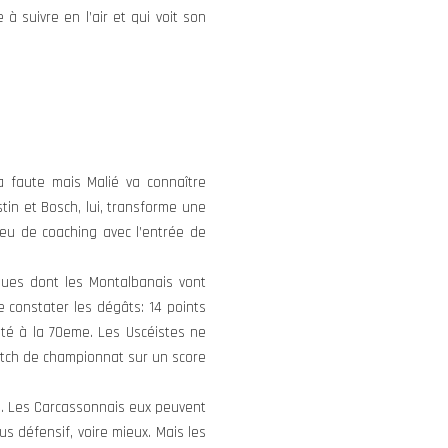
à suivre en l’air et qui voit son
 faute mais Malié va connaître
tin et Bosch, lui, transforme une
peu de coaching avec l’entrée de
ues dont les Montalbanais vont
 constater les dégâts: 14 points
té à la 70eme. Les Uscéistes ne
atch de championnat sur un score
e 1. Les Carcassonnais eux peuvent
s défensif, voire mieux. Mais les