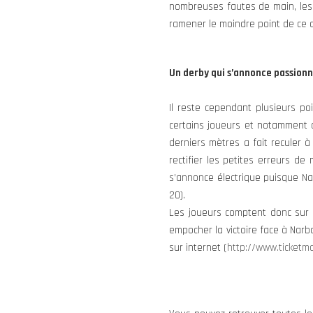
nombreuses fautes de main, les 
ramener le moindre point de ce 
Un derby qui s’annonce passion
Il reste cependant plusieurs p
certains joueurs et notamment 
derniers mètres a fait reculer à
rectifier les petites erreurs 
s’annonce électrique puisque N
20).
Les joueurs comptent donc sur 
empocher la victoire face à Narbo
sur internet (
http://www.ticketm