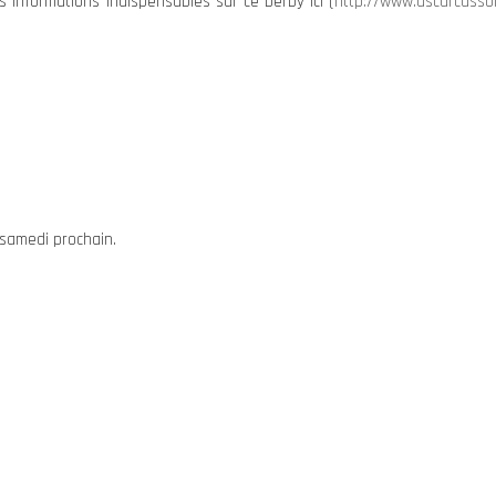
 informations indispensables sur ce Derby ici (
http://www.uscarcasson
samedi prochain.