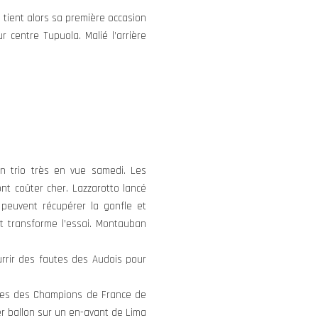
tient alors sa première occasion
 centre Tupuola. Malié l’arrière
n trio très en vue samedi. Les
nt coûter cher. Lazzarotto lancé
peuvent récupérer la gonfle et
et transforme l’essai. Montauban
urrir des fautes des Audois pour
ètres des Champions de France de
er ballon sur un en-avant de Lima