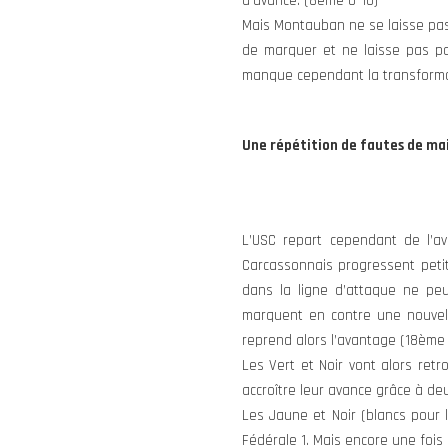
d’avance. (8ème 0-10)
Mais Montauban ne se laisse pas
de marquer et ne laisse pas pas
manque cependant la transformat
Une répétition de fautes de mai
L’USC repart cependant de l’a
Carcassonnais progressent petit
dans la ligne d’attaque ne pe
marquent en contre une nouvelle
reprend alors l’avantage (18ème 
Les Vert et Noir vont alors ret
accroître leur avance grâce à de
Les Jaune et Noir (blancs pour 
Fédérale 1. Mais encore une fois