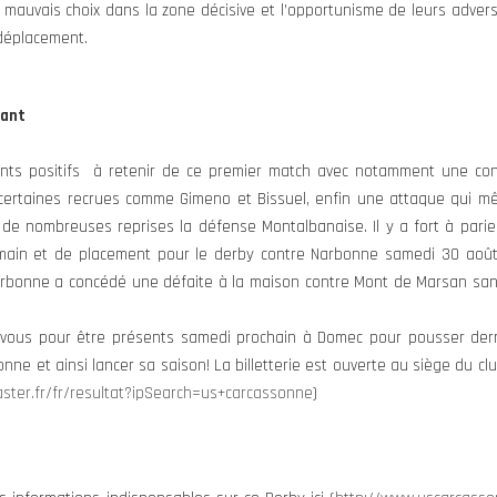
mauvais choix dans la zone décisive et l’opportunisme de leurs adver
déplacement.
nant
oints positifs à retenir de ce premier match avec notamment une conq
certaines recrues comme Gimeno et Bissuel, enfin une attaque qui mêm
 de nombreuses reprises la défense Montalbanaise. Il y a fort à parie
de main et de placement pour le derby contre Narbonne samedi 30 aoû
arbonne a concédé une défaite à la maison contre Mont de Marsan sans
vous pour être présents samedi prochain à Domec pour pousser derri
nne et ainsi lancer sa saison! La billetterie est ouverte au siège du c
aster.fr/fr/resultat?ipSearch=us+carcassonne
)