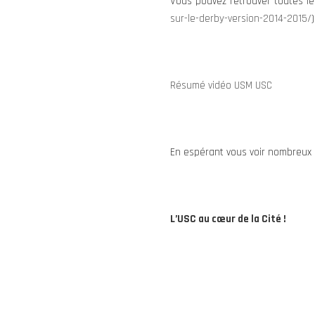
Vous pouvez retrouver toutes les
sur-le-derby-version-2014-2015/
)
Résumé vidéo USM USC
En espérant vous voir nombreux 
L’USC au cœur de la Cité !