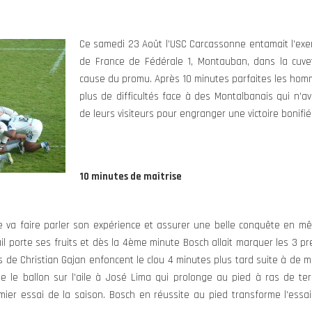
Ce samedi 23 Août l’USC Carcassonne entamait l’exe
de France de Fédérale 1, Montauban, dans la cuve
cause du promu. Après 10 minutes parfaites les hom
plus de difficultés face à des Montalbanais qui n’a
de leurs visiteurs pour engranger une victoire bonifié
10 minutes de maîtrise
 va faire parler son expérience et assurer une belle conquête en mêl
il porte ses fruits et dès la 4ème minute Bosch allait marquer les 3 pr
de Christian Gajan enfoncent le clou 4 minutes plus tard suite à de mu
ue le ballon sur l’aile à José Lima qui prolonge au pied à ras de t
ier essai de la saison. Bosch en réussite au pied transforme l’essai