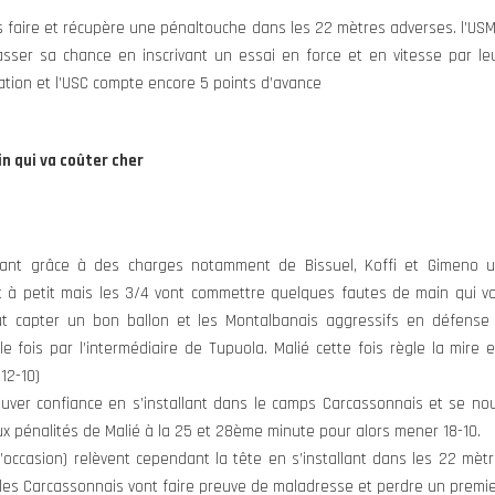
 faire et récupère une pénaltouche dans les 22 mètres adverses. l’USM 
ser sa chance en inscrivant un essai en force et en vitesse par leur
ion et l’USC compte encore 5 points d’avance
n qui va coûter cher
vant grâce à des charges notamment de Bissuel, Koffi et Gimeno u
 à petit mais les 3/4 vont commettre quelques fautes de main qui vo
ut capter un bon ballon et les Montalbanais aggressifs en défense 
 fois par l’intermédiaire de Tupuola. Malié cette fois règle la mire 
12-10)
rouver confiance en s’installant dans le camps Carcassonnais et se no
ux pénalités de Malié à la 25 et 28ème minute pour alors mener 18-10.
l’occasion) relèvent cependant la tête en s’installant dans les 22 m
 les Carcassonnais vont faire preuve de maladresse et perdre un premi