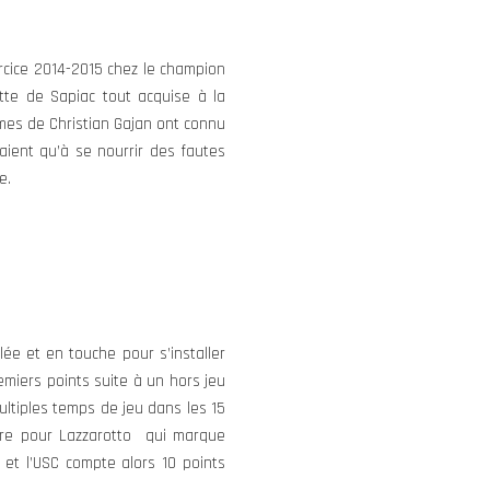
rcice 2014-2015 chez le champion
tte de Sapiac tout acquise à la
mes de Christian Gajan ont connu
vaient qu’à se nourrir des fautes
e.
ée et en touche pour s’installer
emiers points suite à un hors jeu
ltiples temps de jeu dans les 15
erre pour Lazzarotto qui marque
 et l’USC compte alors 10 points