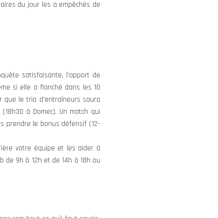
saires du jour les a empêchés de
uête satisfaisante, l’apport de
e si elle a flanché dans les 10
r que le trio d’entraîneurs saura
t (18h30 à Domec). Un match qui
 prendre le bonus défensif (12-
ère votre équipe et les aider à
lub de 9h à 12h et de 14h à 18h ou