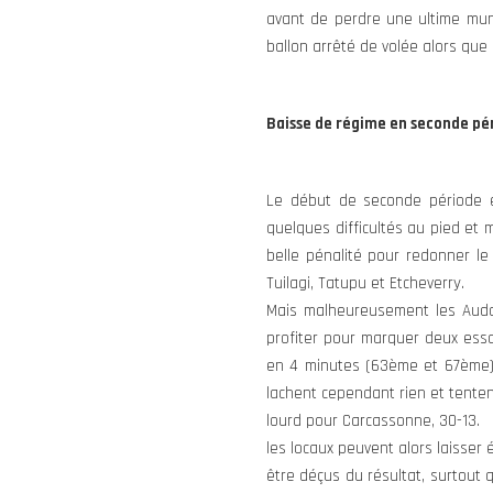
avant de perdre une ultime munit
ballon arrêté de volée alors que
Baisse de régime en seconde pé
Le début de seconde période e
quelques difficultés au pied et 
belle pénalité pour redonner le
Tuilagi, Tatupu et Etcheverry.
Mais malheureusement les Audo
profiter pour marquer deux essa
en 4 minutes (63ème et 67ème) 
lachent cependant rien et tente
lourd pour Carcassonne, 30-13.
les locaux peuvent alors laisser 
être déçus du résultat, surtout 