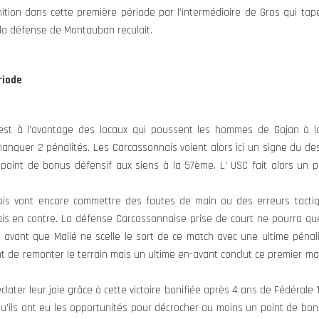
ion dans cette première période par l’intermédiaire de Gros qui tape 
 la défense de Montauban reculait.
riode
st à l’avantage des locaux qui poussent les hommes de Gajan à la
manquer 2 pénalités. Les Carcassonnais voient alors ici un signe du des
 point de bonus défensif aux siens à la 57ème. L’ USC fait alors un 
is vont encore commettre des fautes de main ou des erreurs tactiq
is en contre. La défense Carcassonnaise prise de court ne pourra que
avant que Malié ne scelle le sort de ce match avec une ultime pénali
nt de remonter le terrain mais un ultime en-avant conclut ce premier m
éclater leur joie grâce à cette victoire bonifiée après 4 ans de Fédéral
qu’ils ont eu les opportunités pour décrocher au moins un point de bonu