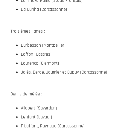
Luminuku-Ntima (Stade Français)
Da Cunha (Carcassonne)
Troisièmes lignes :
Durbesson (Montpellier)
Laffon (Castres)
Lourenco (Clermont)
Jalés, Bergé, Jaumier et Dupuy (Carcassonne)
Demis de mêlée :
Allabert (Saverdun)
Lenfant (Lavaur)
P.Laffont, Raynaud (Carcassonne)