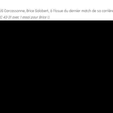
US Carcassonne, Brice Salobert, à l’issue du dernier match de sa carrièr
SC 43-31 avec 1 essai pour Brice !)