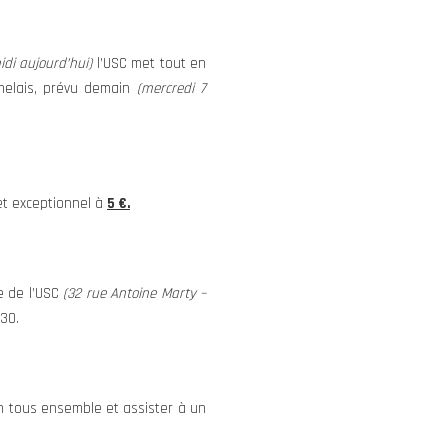
idi aujourd’hui)
l’USC met tout en
helais, prévu demain
(mercredi 7
et exceptionnel à
5 €.
e de l’USC
(32 rue Antoine Marty –
h30.
n tous ensemble et assister à un