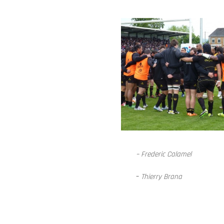
–
Frederic Calamel
–
Thierry Brana