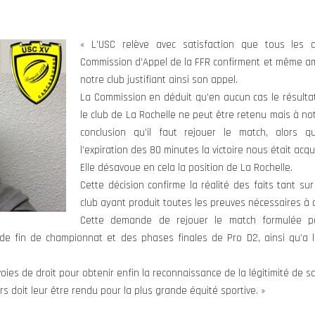
« L’USC relève avec satisfaction que tous les 
Commission d’Appel de la FFR confirment et même amp
notre club justifiant ainsi son appel.
La Commission en déduit qu’en aucun cas le résulta
le club de La Rochelle ne peut être retenu mais à not
conclusion qu’il faut rejouer le match, alors qu
l’expiration des 80 minutes la victoire nous était acqu
Elle désavoue en cela la position de La Rochelle.
Cette décision confirme la réalité des faits tant su
club ayant produit toutes les preuves nécessaires à c
Cette demande de rejouer le match formulée pa
 de fin de championnat et des phases finales de Pro D2, ainsi qu’a l
 voies de droit pour obtenir enfin la reconnaissance de la légitimité de s
rs doit leur être rendu pour la plus grande équité sportive. »