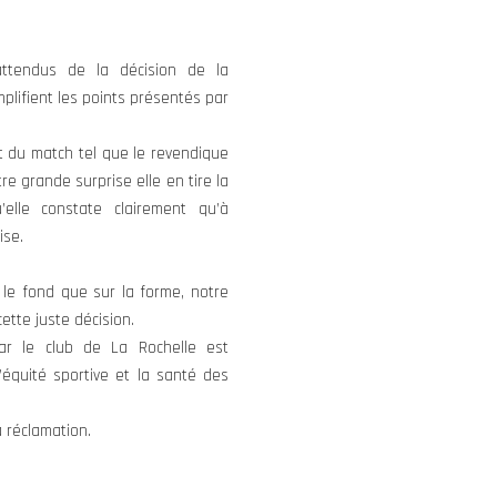
attendus de la décision de la
lifient les points présentés par
t du match tel que le revendique
re grande surprise elle en tire la
’elle constate clairement qu’à
ise.
r le fond que sur la forme, notre
ette juste décision.
r le club de La Rochelle est
’équité sportive et la santé des
a réclamation.