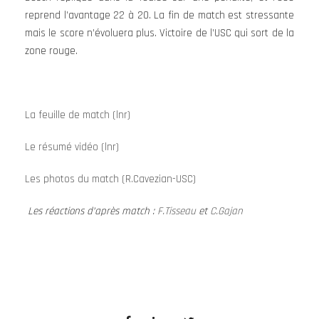
reprend l’avantage 22 à 20. La fin de match est stressante
mais le score n’évoluera plus. Victoire de l’USC qui sort de la
zone rouge.
La feuille de match (lnr)
Le résumé vidéo (lnr)
Les photos du match (R.Cavezian-USC)
Les réactions d’après match :
F.Tisseau
et
C.Gajan