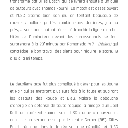
transformé par Gilles Bosch, qui se livrera ensuite à un duel
de butteurs avec Thomas Fournil. Le match est assez ouvert
et l’USC alterne bien son jeu en tentant beaucoup de
choses : ballons portés, combinaisons derrières, jeu au
près, … sans pour autant réussir à franchir la ligne d’en but
bitéroise. Dominateur devant, les carcassonnais se font
surprendre à la 29′ minute par Ramoneda
(n°7 – Béziers)
qui
concrétise le bon travail des siens pour réduire le score. 19
à 10 à la mi temps.
Le deuxième acte fut plus compliqué à gérer pour les Jaune
et Noir qui se mettront plusieurs fois à la faute et subiront
les assauts des Rouge et Bleu. Malgré la débauche
d’énergie en défense de toute l’équipe, à l’image d’un Joël
Koffi omniprésent samedi soir, l’USC craque à nouveau et
encaisse un second essai par le centre Gerber (56′). Gilles
Bosch réplique dans la foulée sur une pénalité, et l’USC