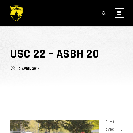
USC 22 – ASBH 20
7 AVRIL 2014
C’est
avec 2