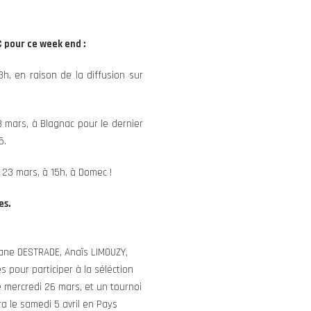
 pour ce week end :
h, en raison de la diffusion sur
 mars, à Blagnac pour le dernier
5.
 23 mars, à 15h, à Domec !
es.
iane DESTRADE, Anaïs LIMOUZY,
pour participer à la séléction
 mercredi 26 mars, et un tournoi
ra le samedi 5 avril en Pays