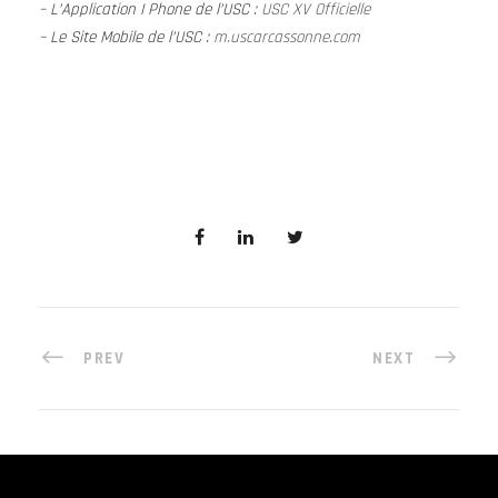
– L’Application I Phone de l’USC :
USC XV Officielle
– Le Site Mobile de l’USC :
m.uscarcassonne.com
PREV
NEXT