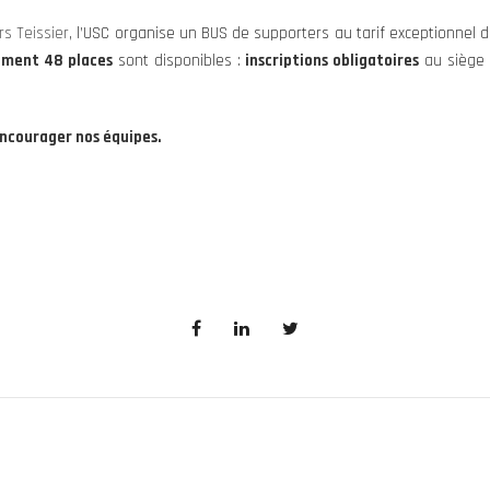
rs Teissier
, l’USC organise un BUS de supporters au tarif exceptionnel de
ement 48 places
sont disponibles :
inscriptions obligatoires
au siège 
encourager nos équipes.