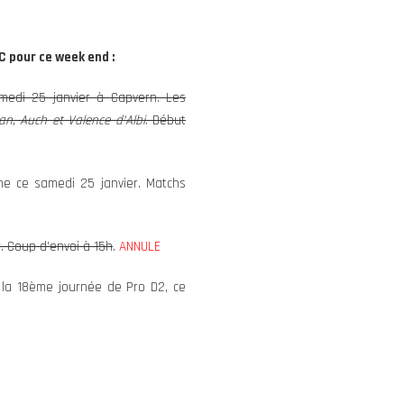
C pour ce week end :
medi 25 janvier à Capvern. Les
n, Auch et Valence d’Albi
. Début
ne ce samedi 25 janvier. Matchs
r. Coup d’envoi à 15h
.
ANNULE
 la 18ème journée de Pro D2, ce