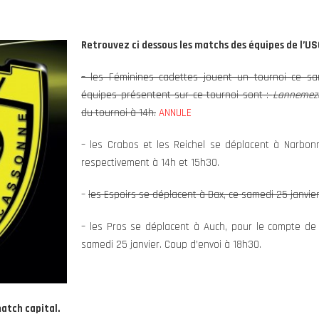
Retrouvez ci dessous les matchs des équipes de l’US
– les Féminines cadettes jouent un tournoi ce sa
équipes présentent sur ce tournoi sont :
Lannemeza
du tournoi à 14h.
ANNULE
– les Crabos et les Reichel se déplacent à Narbon
respectivement à 14h et 15h30.
–
les Espoirs se déplacent à Dax, ce samedi 25 janvie
– les Pros se déplacent à Auch, pour le compte de
samedi 25 janvier. Coup d’envoi à 18h30.
atch capital.