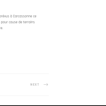
s prévus à Carcassonne ce
 pour cause de terrains
re.
NEXT