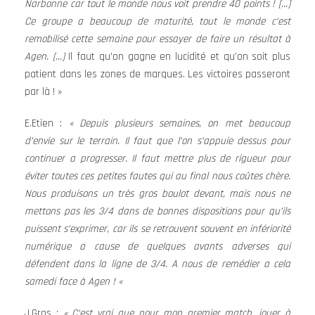
Narbonne car tout le monde nous voit prendre 40 points ! […]
Ce groupe a beaucoup de maturité, tout le monde c’est
remobilisé cette semaine pour essayer de faire un résultat à
Agen.
[…]
Il faut qu’on gagne en lucidité et qu’on soit plus
patient dans les zones de marques. Les victoires passeront
par là ! »
E.Etien :
« Depuis plusieurs semaines, on met beaucoup
d’envie sur le terrain. Il faut que l’on s’appuie dessus pour
continuer a progresser. Il faut mettre plus de rigueur pour
éviter toutes ces petites fautes qui au final nous coûtes chère.
Nous produisons un très gros boulot devant, mais nous ne
mettons pas les 3/4 dans de bonnes dispositions pour qu’ils
puissent s’exprimer, car ils se retrouvent souvent en infériorité
numérique a cause de quelques avants adverses qui
défendent dans la ligne de 3/4. A nous de remédier a cela
samedi face à Agen ! «
J.Gros :
« C’est vrai que pour mon premier match, jouer à