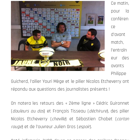
Ce matin,
pour la
conféren
ce
d’avant
match,
l’entraîn
eur des
avants
Philippe
Guicherd, l’ailier Youri Mège et le pilier Nicolas Etcheverry ont
répondu aux questions des journalistes présents !
On notera les retours des « 2ème ligne » Cédric Guironnet
(
douleurs au dos
) et François Tisseau (
déchirure
), des pilier
Nicolas Etcheverry (
cheville
) et Sébastien Chobet (
carton
rouge
) et de l’ouvreur Julien Gros (
espoir
).