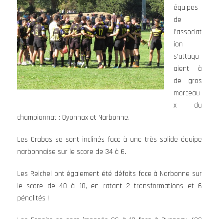
équipes
de
l’associat
ion
s’attaqu
aient à
de gros
morceau
x du
championnat : Oyonnax et Narbonne.
Les Crabos se sont inclinés face à une très solide équipe
narbonnaise sur le score de 34 à 6.
Les Reichel ont également été défaits face à Narbonne sur
le score de 40 à 10, en ratant 2 transformations et 6
pénalités !