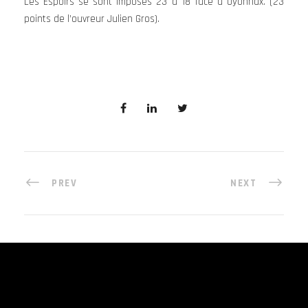
Les Espoirs se sont imposés 23 à 18 face à Oyonnax. (23
points de l’ouvreur Julien Gros).
PREV
NEXT