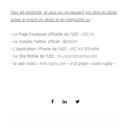
Pour les expatriés, et ceux qui ne peuvent pas être au stade,
suivez le match en direct et en intégralité sur
:
– La Page Facebook officielle de l’USC :
USC.XV
– Le Compte Twitter officiel :
@USCXV
– L’Application I Phone de l’USC :
USC XV Officielle
– Le Site Mobile de l’USC :
m.uscarcassonne.com
–
la web radio «
Info-rugby.com
» à la page « radio-rugby »