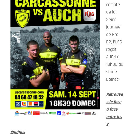
compte
de la
3ème
journée
de Pro
D2, l’USC
reçoit
AUCH à
18h30 au
stade
Domec.
Retrouve
z le face
à face
entre les
2
équipes