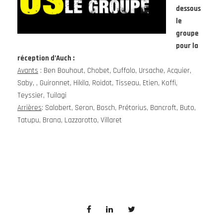
dessous
le
groupe
pour la
réception d’Auch :
Avants
: Ben Bouhout, Chobet, Cuffolo, Ursache, Acquier,
Saby, , Guironnet, Hikila, Roidot, Tisseau, Etien, Koffi,
Teyssier, Tuilagi
Arrières
: Salobert, Seron, Bosch, Prétorius, Bancroft, Buto,
Tatupu, Brana, Lazzarotto, Villaret