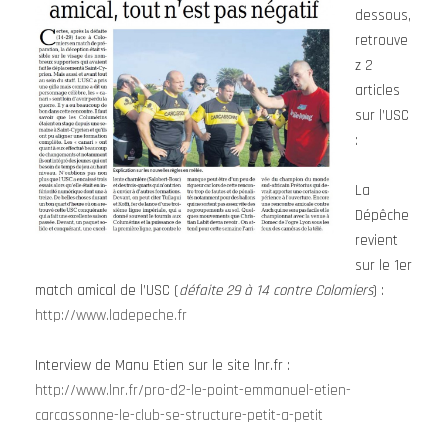
dessous,
retrouve
z 2
articles
sur l’USC
:
La
Dépêche
revient
sur le 1er
match amical de l’USC (
défaite 29 à 14 contre Colomiers
) :
http://www.ladepeche.fr
Interview de Manu Etien sur le site lnr.fr :
http://www.lnr.fr/pro-d2-le-point-emmanuel-etien-
carcassonne-le-club-se-structure-petit-a-petit