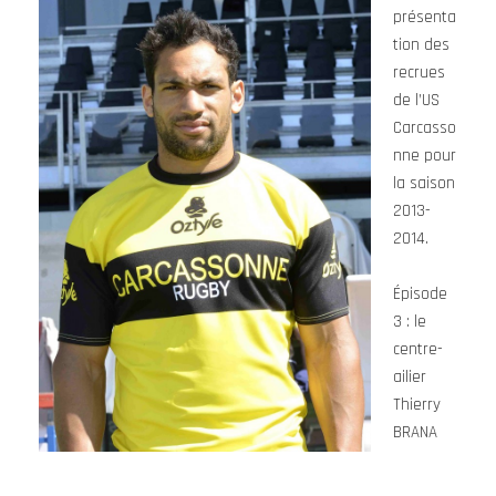
présenta
tion des
recrues
de l’US
Carcasso
nne pour
la saison
2013-
2014.
Épisode
3 : le
centre-
ailier
Thierry
BRANA