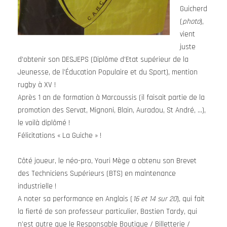
Guicherd
(
photo
),
vient
juste
d’obtenir son DESJEPS (Diplôme d’Etat supérieur de la
Jeunesse, de l’Éducation Populaire et du Sport), mention
rugby à XV !
Après 1 an de formation à Marcoussis (il faisait partie de la
promotion des Servat, Mignoni, Blain, Auradou, St André, …),
le voilà diplômé !
Félicitations « La Guiche » !
Côté joueur, le néo-pro, Youri Mège a obtenu son Brevet
des Techniciens Supérieurs (BTS) en maintenance
industrielle !
A noter sa performance en Anglais (
16 et 14 sur 20
), qui fait
la fierté de son professeur particulier, Bastien Tardy, qui
n’est autre que le Responsable Boutique / Billetterie /