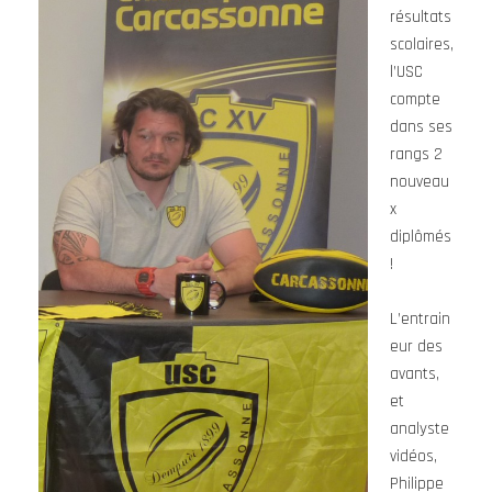
résultats
scolaires,
l’USC
compte
dans ses
rangs 2
nouveau
x
diplômés
!
L’entrain
eur des
avants,
et
analyste
vidéos,
Philippe